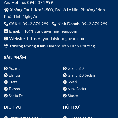
An. Hotline: 0942 374 999
Xưởng DV 1
: Km3+500, Đại lộ Lê Nin, Phường Vinh
Phú, Tỉnh Nghệ An
CSKH
: 0942 374 999 -
Kinh Doanh
: 0942 374 999
Email
: info@hyundaivinhnghean.com
Website
: https://hyundaivinhnghean.com
Trưởng Phòng Kinh Doanh
: Trần Đình Phương
SẢN PHẨM
Accent
Grand i10
Elantra
Grand i10 Sedan
Creta
Solati
Tucson
New Porter
Santa Fe
Starex
DỊCH VỤ
HỖ TRỢ