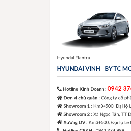
Hyundai Elantra
HYUNDAI VINH - BY TC 
0942 37
Hotline Kinh Doanh
:
Đơn vị chủ quản
: Công ty cổ p
Showroom 1
: Km3+500, Đại lộ 
Showroom 2
: Xã Ngọc Tân, TT 
Xưởng DV
: Km3+500, Đại lộ Lê
Hotline CSKH
: 0942 374 999