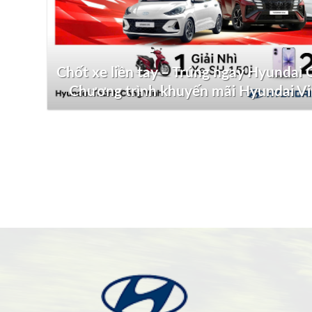
Chốt xe liền tay – Trúng ngay Hyundai G
Chương trình khuyến mãi Hyundai V