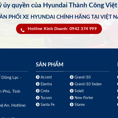
lý ủy quyền của Hyundai Thành Công Việ
ÂN PHỐI XE HYUNDAI CHÍNH HÃNG TẠI VIỆT 
Hotline Kinh Doanh: 0942 374 999
SẢN PHẨM
ế Dũng Lạc -
Accent
Grand i10
Elantra
Grand i10 Sedan
Creta
Solati
h Phú, Tỉnh
Tucson
New Porter
Santa Fe
Starex
ệ An. Hotline: