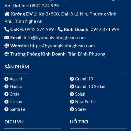
An. Hotline: 0942 374 999
Xưởng DV 1
: Km3+500, Đại lộ Lê Nin, Phường Vinh
Phú, Tỉnh Nghệ An
CSKH
: 0942 374 999 -
Kinh Doanh
: 0942 374 999
Email
: info@hyundaivinhnghean.com
Website
: https://hyundaivinhnghean.com
Trưởng Phòng Kinh Doanh
: Trần Đình Phương
SẢN PHẨM
Accent
Grand i10
Elantra
Grand i10 Sedan
Creta
Solati
Tucson
New Porter
Santa Fe
Starex
DỊCH VỤ
HỖ TRỢ