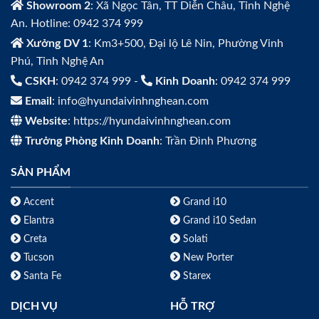
Showroom 2
: Xã Ngọc Tân, TT Diễn Châu, Tỉnh Nghệ
An. Hotline: 0942 374 999
Xưởng DV 1
: Km3+500, Đại lộ Lê Nin, Phường Vinh
Phú, Tỉnh Nghệ An
CSKH
: 0942 374 999 -
Kinh Doanh
: 0942 374 999
Email
: info@hyundaivinhnghean.com
Website
: https://hyundaivinhnghean.com
Trưởng Phòng Kinh Doanh
: Trần Đình Phương
SẢN PHẨM
Accent
Grand i10
Elantra
Grand i10 Sedan
Creta
Solati
Tucson
New Porter
Santa Fe
Starex
DỊCH VỤ
HỖ TRỢ