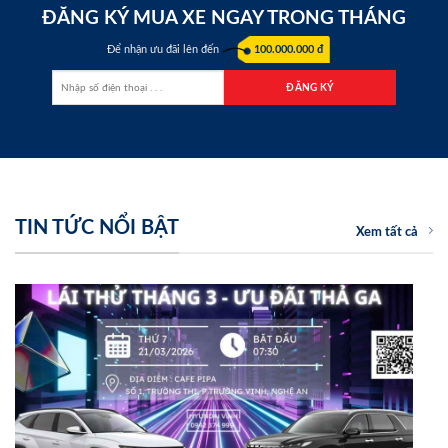
ĐĂNG KÝ MUA XE NGAY TRONG THÁNG
Để nhận ưu đãi lên đến
100.000.000 đ
TIN TỨC NỔI BẬT
Xem tất cả