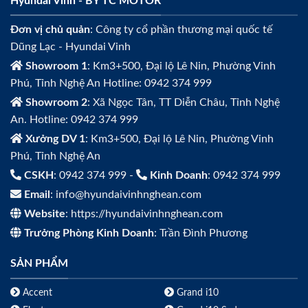
Hyundai Vinh - BY TC MOTOR
Đơn vị chủ quản
: Công ty cổ phần thương mại quốc tế
Dũng Lạc - Hyundai Vinh
Showroom 1
: Km3+500, Đại lộ Lê Nin, Phường Vinh
Phú, Tỉnh Nghệ An Hotline: 0942 374 999
Showroom 2
: Xã Ngọc Tân, TT Diễn Châu, Tỉnh Nghệ
An. Hotline: 0942 374 999
Xưởng DV 1
: Km3+500, Đại lộ Lê Nin, Phường Vinh
Phú, Tỉnh Nghệ An
CSKH
: 0942 374 999 -
Kinh Doanh
: 0942 374 999
Email
: info@hyundaivinhnghean.com
Website
: https://hyundaivinhnghean.com
Trưởng Phòng Kinh Doanh
: Trần Đình Phương
SẢN PHẨM
Accent
Grand i10