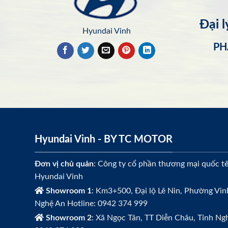
Đại 
Hyundai Vinh
PH
Hyundai Vinh - BY TC MOTOR
Đơn vị chủ quản
: Công ty cổ phần thương mại quốc t
Hyundai Vinh
Showroom 1
: Km3+500, Đại lộ Lê Nin, Phường Vin
Nghệ An Hotline: 0942 374 999
Showroom 2
: Xã Ngọc Tân, TT Diễn Châu, Tỉnh Ngh