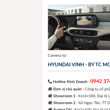
Camera lùi
HYUNDAI VINH - BY TC 
0942 37
Hotline Kinh Doanh
:
Đơn vị chủ quản
: Công ty cổ p
Showroom 1
: Km3+500, Đại lộ 
Showroom 2
: Xã Ngọc Tân, TT 
Xưởng DV
: Km3+500, Đại lộ Lê