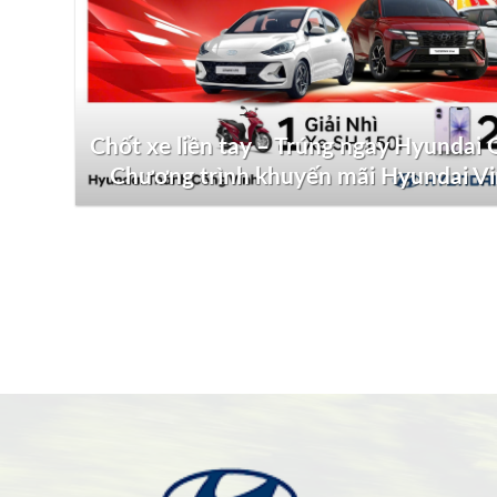
Chốt xe liền tay – Trúng ngay Hyundai G
Chương trình khuyến mãi Hyundai V