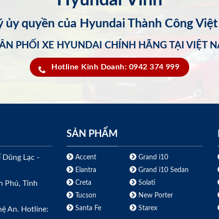
lý ủy quyền của Hyundai Thành Công Việ
ÂN PHỐI XE HYUNDAI CHÍNH HÃNG TẠI VIỆT 
Hotline Kinh Doanh: 0942 374 999
SẢN PHẨM
ế Dũng Lạc -
Accent
Grand i10
Elantra
Grand i10 Sedan
Creta
Solati
h Phú, Tỉnh
Tucson
New Porter
Santa Fe
Starex
ệ An. Hotline: