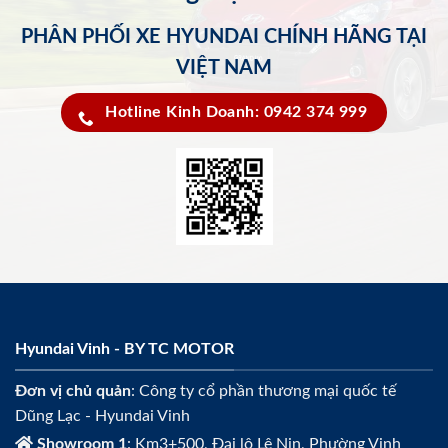
PHÂN PHỐI XE HYUNDAI CHÍNH HÃNG TẠI
VIỆT NAM
Hotline Kinh Doanh: 0942 374 999
Hyundai Vinh - BY TC MOTOR
Đơn vị chủ quản
: Công ty cổ phần thương mại quốc tế
Dũng Lạc - Hyundai Vinh
Showroom 1
: Km3+500, Đại lộ Lê Nin, Phường Vinh