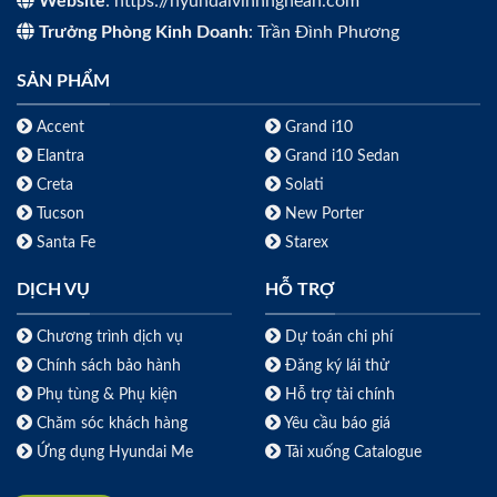
Website
: https://hyundaivinhnghean.com
Trưởng Phòng Kinh Doanh
: Trần Đình Phương
SẢN PHẨM
Accent
Grand i10
Elantra
Grand i10 Sedan
Creta
Solati
Tucson
New Porter
Santa Fe
Starex
DỊCH VỤ
HỖ TRỢ
Chương trình dịch vụ
Dự toán chi phí
Chính sách bảo hành
Đăng ký lái thử
Phụ tùng & Phụ kiện
Hỗ trợ tài chính
Chăm sóc khách hàng
Yêu cầu báo giá
Ứng dụng Hyundai Me
Tải xuống Catalogue