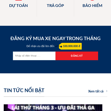
DỰ TOÁN
TRẢ GÓP
BẢO HIỂM
ĐĂNG KÝ MUA XE NGAY TRONG THÁNG
Để nhận ưu đãi lên đến
100.000.000 đ
TIN TỨC NỔI BẬT
Xem tất cả