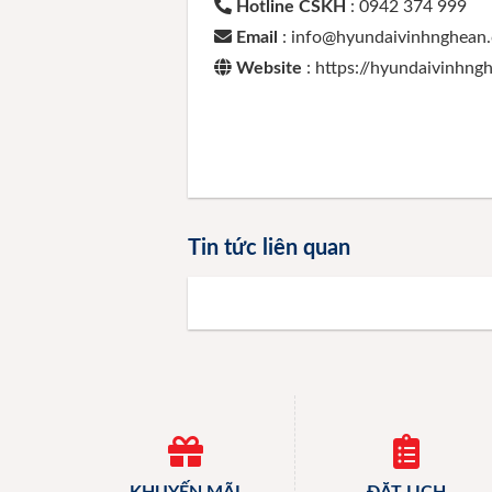
Hotline CSKH
: 0942 374 999
Email
: info@hyundaivinhnghean
Website
: https://hyundaivinhn
Tin tức liên quan