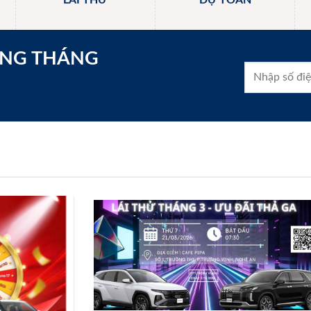
LÁI THỬ
DỰ TOÁN
ONG THÁNG