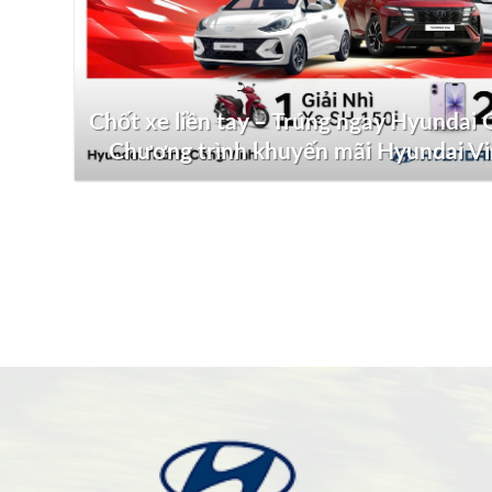
Chốt xe liền tay – Trúng ngay Hyundai G
Chương trình khuyến mãi Hyundai V