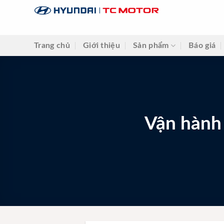
Skip
to
content
Trang chủ
Giới thiệu
Sản phẩm
Báo giá
Vận hành 