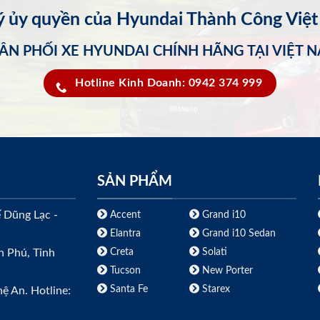
lý ủy quyền của Hyundai Thành Công Việ
ÂN PHỐI XE HYUNDAI CHÍNH HÃNG TẠI VIỆT 
Hotline Kinh Doanh: 0942 374 999
SẢN PHẨM
ế Dũng Lạc -
Accent
Grand i10
Elantra
Grand i10 Sedan
Creta
Solati
h Phú, Tỉnh
Tucson
New Porter
Santa Fe
Starex
ệ An. Hotline: