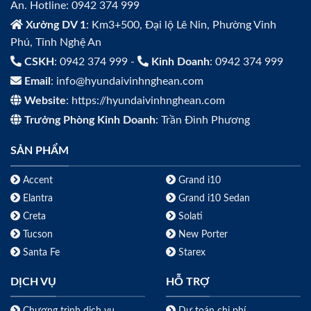
An. Hotline: 0942 374 999
Xưởng DV 1
: Km3+500, Đại lộ Lê Nin, Phường Vinh
Phú, Tỉnh Nghệ An
CSKH
: 0942 374 999 -
Kinh Doanh
: 0942 374 999
Email
: info@hyundaivinhnghean.com
Website
: https://hyundaivinhnghean.com
Trưởng Phòng Kinh Doanh
: Trần Đình Phương
SẢN PHẨM
Accent
Grand i10
Elantra
Grand i10 Sedan
Creta
Solati
Tucson
New Porter
Santa Fe
Starex
DỊCH VỤ
HỖ TRỢ
Chương trình dịch vụ
Dự toán chi phí