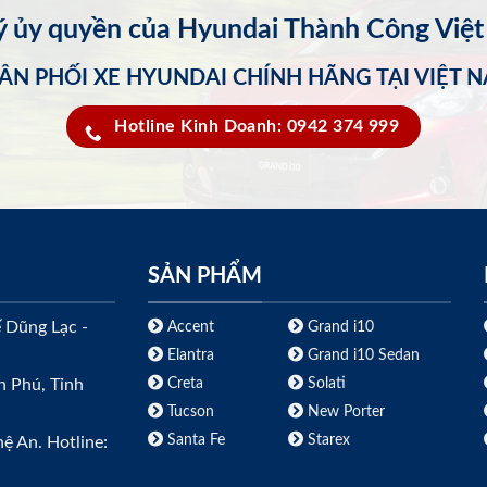
lý ủy quyền của Hyundai Thành Công Việ
ÂN PHỐI XE HYUNDAI CHÍNH HÃNG TẠI VIỆT 
Hotline Kinh Doanh: 0942 374 999
SẢN PHẨM
ế Dũng Lạc -
Accent
Grand i10
Elantra
Grand i10 Sedan
Creta
Solati
h Phú, Tỉnh
Tucson
New Porter
Santa Fe
Starex
ệ An. Hotline: