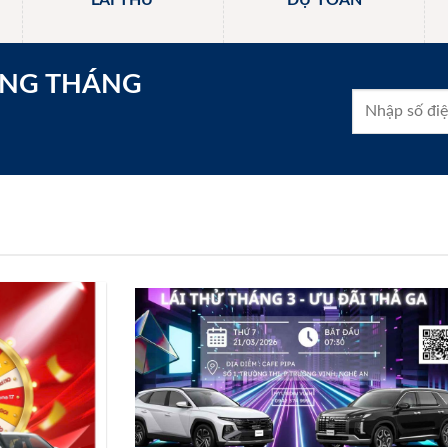
LÁI THỬ
DỰ TOÁN
ONG THÁNG