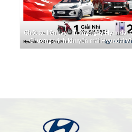
Chốt xe liền tay – Trúng ngay Hyundai G
Chương trình khuyến mãi Hyundai V