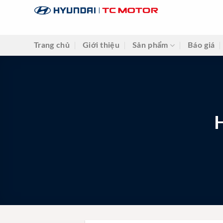
Skip
to
content
Trang chủ
Giới thiệu
Sản phẩm
Báo giá
H