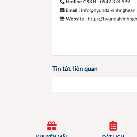
Hotline CSKH
: 0942 374 999
Email
: info@hyundaivinhnghean
Website
: https://hyundaivinhn
Tin tức liên quan