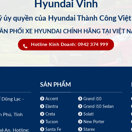
Hyundai Vinh
lý ủy quyền của Hyundai Thành Công Việ
ÂN PHỐI XE HYUNDAI CHÍNH HÃNG TẠI VIỆT 
Hotline Kinh Doanh: 0942 374 999
SẢN PHẨM
ế Dũng Lạc -
Accent
Grand i10
Elantra
Grand i10 Sedan
Creta
Solati
h Phú, Tỉnh
Tucson
New Porter
Santa Fe
Starex
ệ An. Hotline: