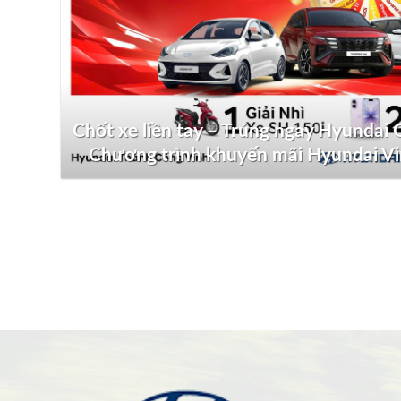
Chốt xe liền tay – Trúng ngay Hyundai G
Chương trình khuyến mãi Hyundai V