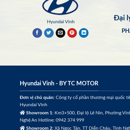
Đại 
Hyundai Vinh
PH
Hyundai Vinh - BY TC MOTOR
Đơn vị chủ quản
: Công ty cổ phần thương mại quốc t
Hyundai Vinh
Showroom 1
: Km3+500, Đại lộ Lê Nin, Phường Vin
Nghệ An Hotline: 0942 374 999
Showroom 2
: Xã Ngọc Tân, TT Diễn Châu, Tỉnh Ngh