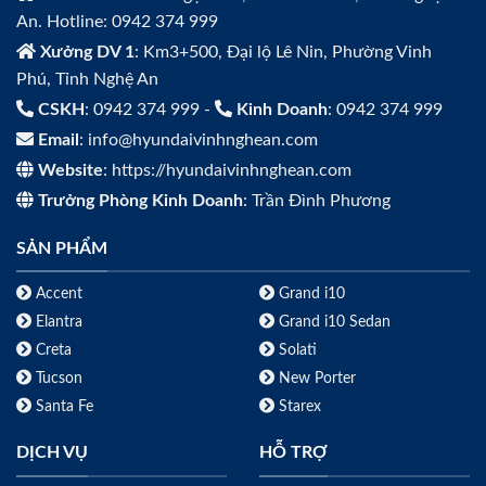
An. Hotline: 0942 374 999
Xưởng DV 1
: Km3+500, Đại lộ Lê Nin, Phường Vinh
Phú, Tỉnh Nghệ An
CSKH
: 0942 374 999 -
Kinh Doanh
: 0942 374 999
Email
: info@hyundaivinhnghean.com
Website
: https://hyundaivinhnghean.com
Trưởng Phòng Kinh Doanh
: Trần Đình Phương
SẢN PHẨM
Accent
Grand i10
Elantra
Grand i10 Sedan
Creta
Solati
Tucson
New Porter
Santa Fe
Starex
DỊCH VỤ
HỖ TRỢ