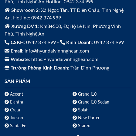
Phú, Tỉnh Nghệ An Hotline: 0942 374 999
Showroom 2
: Xã Ngọc Tân, TT Diễn Châu, Tỉnh Nghệ
An. Hotline: 0942 374 999
Xưởng DV 1
: Km3+500, Đại lộ Lê Nin, Phường Vinh
Phú, Tỉnh Nghệ An
CSKH
: 0942 374 999 -
Kinh Doanh
: 0942 374 999
Email
: info@hyundaivinhnghean.com
Website
: https://hyundaivinhnghean.com
Trưởng Phòng Kinh Doanh
: Trần Đình Phương
SẢN PHẨM
Accent
Grand i10
Elantra
Grand i10 Sedan
Creta
Solati
Tucson
New Porter
Santa Fe
Starex