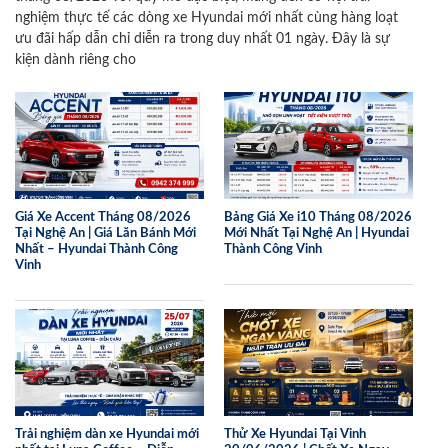
nghiệm thực tế các dòng xe Hyundai mới nhất cùng hàng loạt
ưu đãi hấp dẫn chỉ diễn ra trong duy nhất 01 ngày. Đây là sự
kiện dành riêng cho
Giá Xe Accent Tháng 08/2026
Bảng Giá Xe i10 Tháng 08/2026
Tại Nghệ An | Giá Lăn Bánh Mới
Mới Nhất Tại Nghệ An | Hyundai
Nhất – Hyundai Thành Công
Thành Công Vinh
Vinh
Trải nghiệm dàn xe Hyundai mới
Thử Xe Hyundai Tại Vinh