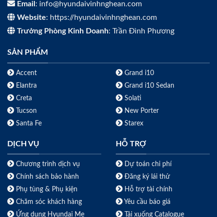
Email
: info@hyundaivinhnghean.com
Website
: https://hyundaivinhnghean.com
Trưởng Phòng Kinh Doanh
: Trần Đình Phương
SẢN PHẨM
Accent
Grand i10
Elantra
Grand i10 Sedan
Creta
Solati
Tucson
New Porter
Santa Fe
Starex
DỊCH VỤ
HỖ TRỢ
Chương trình dịch vụ
Dự toán chi phí
Chính sách bảo hành
Đăng ký lái thử
Phụ tùng & Phụ kiện
Hỗ trợ tài chính
Chăm sóc khách hàng
Yêu cầu báo giá
Ứng dụng Hyundai Me
Tải xuống Catalogue