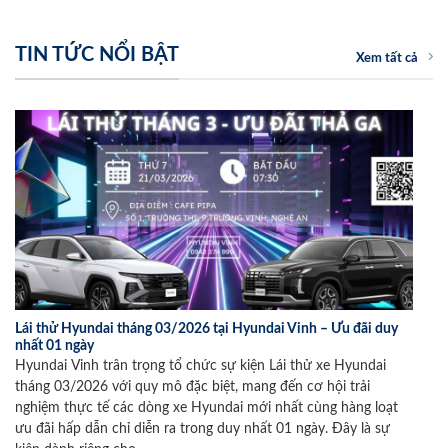
TIN TỨC NỔI BẬT
Xem tất cả
Lái thử Hyundai tháng 03/2026 tại Hyundai Vinh – Ưu đãi duy
nhất 01 ngày
Hyundai Vinh trân trọng tổ chức sự kiện Lái thử xe Hyundai
tháng 03/2026 với quy mô đặc biệt, mang đến cơ hội trải
nghiệm thực tế các dòng xe Hyundai mới nhất cùng hàng loạt
ưu đãi hấp dẫn chỉ diễn ra trong duy nhất 01 ngày. Đây là sự