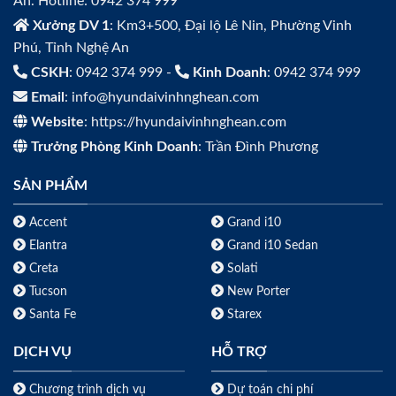
An. Hotline: 0942 374 999
Xưởng DV 1
: Km3+500, Đại lộ Lê Nin, Phường Vinh
Phú, Tỉnh Nghệ An
CSKH
: 0942 374 999 -
Kinh Doanh
: 0942 374 999
Email
: info@hyundaivinhnghean.com
Website
: https://hyundaivinhnghean.com
Trưởng Phòng Kinh Doanh
: Trần Đình Phương
SẢN PHẨM
Accent
Grand i10
Elantra
Grand i10 Sedan
Creta
Solati
Tucson
New Porter
Santa Fe
Starex
DỊCH VỤ
HỖ TRỢ
Chương trình dịch vụ
Dự toán chi phí