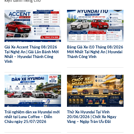
kiện dành riêng cho
Giá Xe Accent Tháng 08/2026
Bảng Giá Xe i10 Tháng 08/2026
Tại Nghệ An | Giá Lăn Bánh Mới
Mới Nhất Tại Nghệ An | Hyundai
Nhất – Hyundai Thành Công
Thành Công Vinh
Vinh
Trải nghiệm dàn xe Hyundai mới
Thử Xe Hyundai Tại Vinh
nhất tại Luna Coffee – Diễn
20/06/2026 | Chốt Xe Ngay
Châu ngày 25/07/2026
Vàng – Ngập Tràn Ưu Đãi