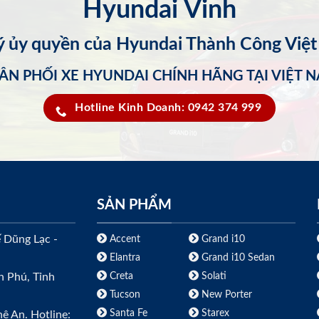
Hyundai Vinh
lý ủy quyền của Hyundai Thành Công Việ
ÂN PHỐI XE HYUNDAI CHÍNH HÃNG TẠI VIỆT 
Hotline Kinh Doanh: 0942 374 999
SẢN PHẨM
ế Dũng Lạc -
Accent
Grand i10
Elantra
Grand i10 Sedan
Creta
Solati
h Phú, Tỉnh
Tucson
New Porter
Santa Fe
Starex
ệ An. Hotline: