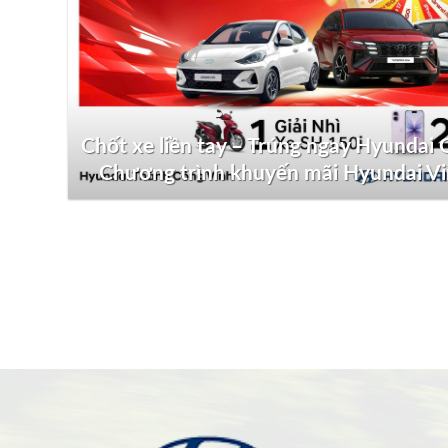
Chốt xe liền tay – Trúng ngay Hyundai G
Chương trình khuyến mãi Hyundai V