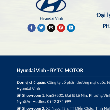
Đại 
Hyundai Vinh
PH
Hyundai Vinh - BY TC MOTOR
Đơn vị chủ quản
: Công ty cổ phần thương mại quốc t
Hyundai Vinh
Showroom 1
: Km3+500, Đại lộ Lê Nin, Phường Vin
Nghệ An Hotline: 0942 374 999
Showroom 2
: Xã Ngọc Tân, TT Diễn Châu, Tỉnh Ngh