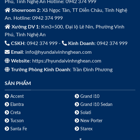
Phú, Tỉnh Nghệ An Hotline: 0942 374 999
Showroom 2
: Xã Ngọc Tân, TT Diễn Châu, Tỉnh Nghệ
An. Hotline: 0942 374 999
Xưởng DV 1
: Km3+500, Đại lộ Lê Nin, Phường Vinh
Phú, Tỉnh Nghệ An
CSKH
: 0942 374 999 -
Kinh Doanh
: 0942 374 999
Email
: info@hyundaivinhnghean.com
Website
: https://hyundaivinhnghean.com
Trưởng Phòng Kinh Doanh
: Trần Đình Phương
SẢN PHẨM
Accent
Grand i10
Elantra
Grand i10 Sedan
Creta
Solati
Tucson
New Porter
Santa Fe
Starex