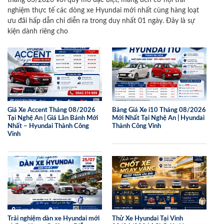
tháng 03/2026 với quy mô đặc biệt, mang đến cơ hội trải
nghiệm thực tế các dòng xe Hyundai mới nhất cùng hàng loạt
ưu đãi hấp dẫn chỉ diễn ra trong duy nhất 01 ngày. Đây là sự
kiện dành riêng cho
Giá Xe Accent Tháng 08/2026
Bảng Giá Xe i10 Tháng 08/2026
Tại Nghệ An | Giá Lăn Bánh Mới
Mới Nhất Tại Nghệ An | Hyundai
Nhất – Hyundai Thành Công
Thành Công Vinh
Vinh
Trải nghiệm dàn xe Hyundai mới
Thử Xe Hyundai Tại Vinh