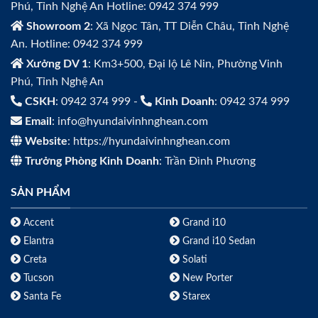
Phú, Tỉnh Nghệ An Hotline: 0942 374 999
Showroom 2
: Xã Ngọc Tân, TT Diễn Châu, Tỉnh Nghệ
An. Hotline: 0942 374 999
Xưởng DV 1
: Km3+500, Đại lộ Lê Nin, Phường Vinh
Phú, Tỉnh Nghệ An
CSKH
: 0942 374 999 -
Kinh Doanh
: 0942 374 999
Email
: info@hyundaivinhnghean.com
Website
: https://hyundaivinhnghean.com
Trưởng Phòng Kinh Doanh
: Trần Đình Phương
SẢN PHẨM
Accent
Grand i10
Elantra
Grand i10 Sedan
Creta
Solati
Tucson
New Porter
Santa Fe
Starex