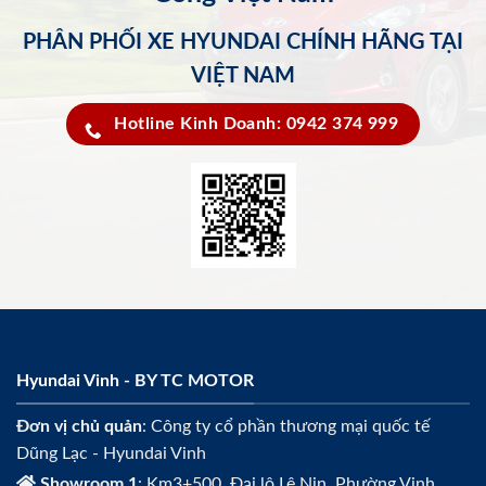
PHÂN PHỐI XE HYUNDAI CHÍNH HÃNG TẠI
VIỆT NAM
Hotline Kinh Doanh: 0942 374 999
Hyundai Vinh - BY TC MOTOR
Đơn vị chủ quản
: Công ty cổ phần thương mại quốc tế
Dũng Lạc - Hyundai Vinh
Showroom 1
: Km3+500, Đại lộ Lê Nin, Phường Vinh