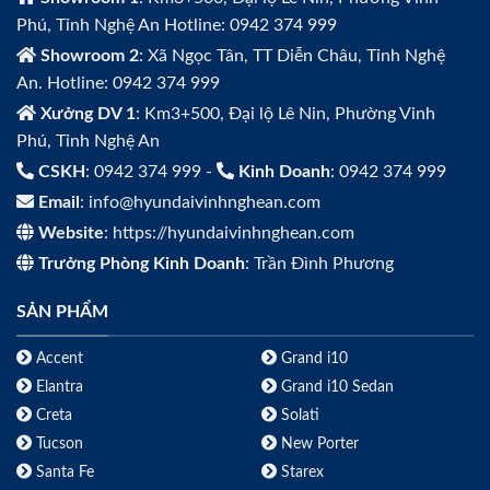
Phú, Tỉnh Nghệ An Hotline: 0942 374 999
Showroom 2
: Xã Ngọc Tân, TT Diễn Châu, Tỉnh Nghệ
An. Hotline: 0942 374 999
Xưởng DV 1
: Km3+500, Đại lộ Lê Nin, Phường Vinh
Phú, Tỉnh Nghệ An
CSKH
: 0942 374 999 -
Kinh Doanh
: 0942 374 999
Email
: info@hyundaivinhnghean.com
Website
: https://hyundaivinhnghean.com
Trưởng Phòng Kinh Doanh
: Trần Đình Phương
SẢN PHẨM
Accent
Grand i10
Elantra
Grand i10 Sedan
Creta
Solati
Tucson
New Porter
Santa Fe
Starex