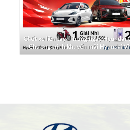
Chốt xe liền tay – Trúng ngay Hyundai G
Chương trình khuyến mãi Hyundai V