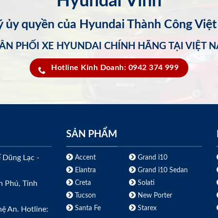
Hyundai Vinh
lý ủy quyền của Hyundai Thành Công Việ
ÂN PHỐI XE HYUNDAI CHÍNH HÃNG TẠI VIỆT 
Hotline Kinh Doanh: 0942 374 999
SẢN PHẨM
ế Dũng Lạc -
Accent
Grand i10
Elantra
Grand i10 Sedan
Creta
Solati
h Phú, Tỉnh
Tucson
New Porter
Santa Fe
Starex
ệ An. Hotline: