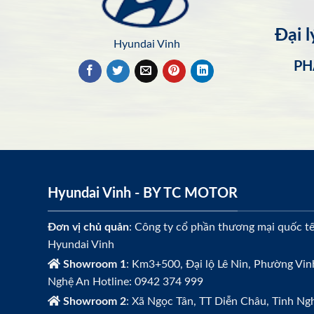
Đại 
Hyundai Vinh
PH
Hyundai Vinh - BY TC MOTOR
Đơn vị chủ quản
: Công ty cổ phần thương mại quốc t
Hyundai Vinh
Showroom 1
: Km3+500, Đại lộ Lê Nin, Phường Vin
Nghệ An Hotline: 0942 374 999
Showroom 2
: Xã Ngọc Tân, TT Diễn Châu, Tỉnh Ngh