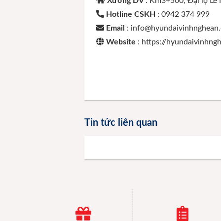
Xưởng DV
: Km3+500, Đại lộ Lê
Hotline CSKH
: 0942 374 999
Email
: info@hyundaivinhnghean
Website
: https://hyundaivinhn
Tin tức liên quan