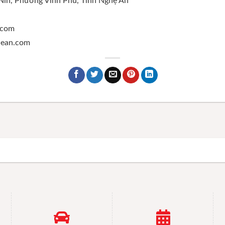
 Nin, Phường Vinh Phú, Tỉnh Nghệ An
.com
ghean.com