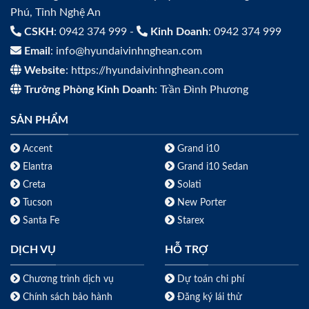
Phú, Tỉnh Nghệ An
CSKH
: 0942 374 999 -
Kinh Doanh
: 0942 374 999
Email
: info@hyundaivinhnghean.com
Website
: https://hyundaivinhnghean.com
Trưởng Phòng Kinh Doanh
: Trần Đình Phương
SẢN PHẨM
Accent
Grand i10
Elantra
Grand i10 Sedan
Creta
Solati
Tucson
New Porter
Santa Fe
Starex
DỊCH VỤ
HỖ TRỢ
Chương trình dịch vụ
Dự toán chi phí
Chính sách bảo hành
Đăng ký lái thử