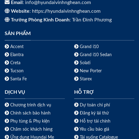
Email
: info@hyundaivinhnghean.com
Website
: https://hyundaivinhnghean.com
Trưởng Phòng Kinh Doanh
: Trần Đình Phương
SẢN PHẨM
Accent
Grand i10
Elantra
Grand i10 Sedan
Creta
Solati
Tucson
New Porter
Santa Fe
Starex
DỊCH VỤ
HỖ TRỢ
Chương trình dịch vụ
Dự toán chi phí
Chính sách bảo hành
Đăng ký lái thử
Phụ tùng & Phụ kiện
Hỗ trợ tài chính
Chăm sóc khách hàng
Yêu cầu báo giá
Ứng dụng Hyundai Me
Tải xuống Catalogue