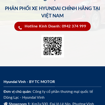
PHÂN PHỐI XE HYUNDAI CHÍNH HÃNG TẠI
VIỆT NAM
Hotline Kinh Doanh: 0942 374 999
Hyundai Vinh - BY TC MOTOR
Đơn vị chủ quản
: Công ty cổ phần thương mại quốc tế
Dũng Lạc - Hyundai Vinh
Showroom 1
: Km3+500, Đại lộ Lê Nin, Phường Vinh