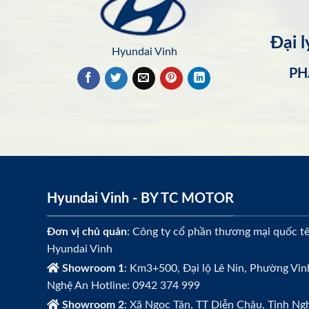
Đại 
Hyundai Vinh
PH
Hyundai Vinh - BY TC MOTOR
Đơn vị chủ quản
: Công ty cổ phần thương mại quốc t
Hyundai Vinh
Showroom 1
: Km3+500, Đại lộ Lê Nin, Phường Vin
Nghệ An Hotline: 0942 374 999
Showroom 2
: Xã Ngọc Tân, TT Diễn Châu, Tỉnh Ngh