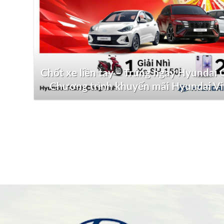
Chốt xe liền tay – Trúng ngay Hyundai G
Chương trình khuyến mãi Hyundai V