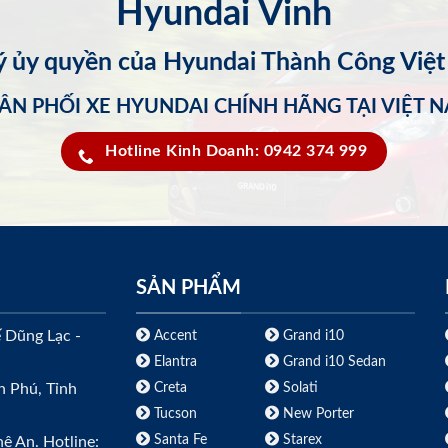
Hyundai Vinh
lý ủy quyền của Hyundai Thành Công Việ
ÂN PHỐI XE HYUNDAI CHÍNH HÃNG TẠI VIỆT 
Hotline Kinh Doanh: 0942 374 999
SẢN PHẨM
ế Dũng Lạc -
Accent
Grand i10
Elantra
Grand i10 Sedan
Creta
Solati
h Phú, Tỉnh
Tucson
New Porter
Santa Fe
Starex
ệ An. Hotline: