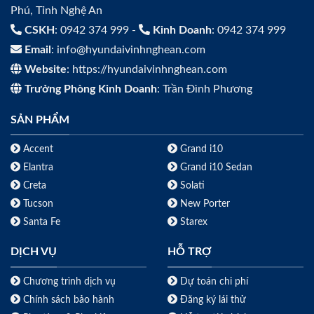
Phú, Tỉnh Nghệ An
CSKH
: 0942 374 999 -
Kinh Doanh
: 0942 374 999
Email
: info@hyundaivinhnghean.com
Website
: https://hyundaivinhnghean.com
Trưởng Phòng Kinh Doanh
: Trần Đình Phương
SẢN PHẨM
Accent
Grand i10
Elantra
Grand i10 Sedan
Creta
Solati
Tucson
New Porter
Santa Fe
Starex
DỊCH VỤ
HỖ TRỢ
Chương trình dịch vụ
Dự toán chi phí
Chính sách bảo hành
Đăng ký lái thử