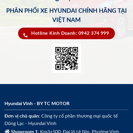
PHÂN PHỐI XE HYUNDAI CHÍNH HÃNG TẠI
VIỆT NAM
Hotline Kinh Doanh: 0942 374 999
Hyundai Vinh - BY TC MOTOR
Đơn vị chủ quản
: Công ty cổ phần thương mại quốc tế
Dũng Lạc - Hyundai Vinh
Showroom 1
: Km3+500, Đại lộ Lê Nin, Phường Vinh