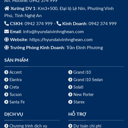
An. Hotline: 0942 374 999
Xưởng DV 1
: Km3+500, Đại lộ Lê Nin, Phường Vinh
Phú, Tỉnh Nghệ An
CSKH
: 0942 374 999 -
Kinh Doanh
: 0942 374 999
Email
: info@hyundaivinhnghean.com
Website
: https://hyundaivinhnghean.com
Trưởng Phòng Kinh Doanh
: Trần Đình Phương
SẢN PHẨM
Accent
Grand i10
Elantra
Grand i10 Sedan
Creta
Solati
Tucson
New Porter
Santa Fe
Starex
DỊCH VỤ
HỖ TRỢ
Chương trình dịch vụ
Dự toán chi phí