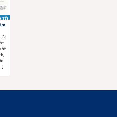
làm
 của
nhẹ
u hệ
ch,
óc
…]