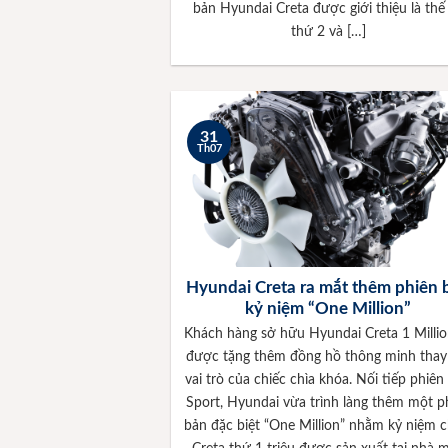
bản Hyundai Creta được giới thiệu là thế
thứ 2 và […]
31
Th07
Hyundai Creta ra mắt thêm phiên 
kỷ niệm “One Million”
Khách hàng sở hữu Hyundai Creta 1 Millio
được tặng thêm đồng hồ thông minh thay
vai trò của chiếc chìa khóa. Nối tiếp phiên
Sport, Hyundai vừa trình làng thêm một p
bản đặc biệt “One Million” nhằm kỷ niệm c