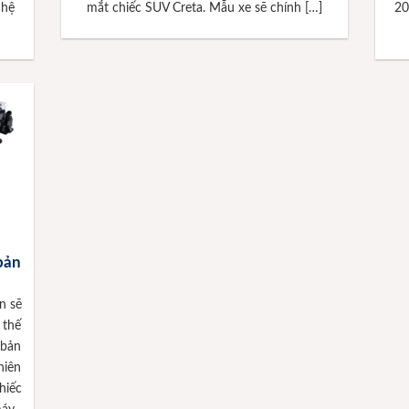
 hệ
mắt chiếc SUV Creta. Mẫu xe sẽ chính […]
20
bản
n sẽ
 thế
 bản
hiên
hiếc