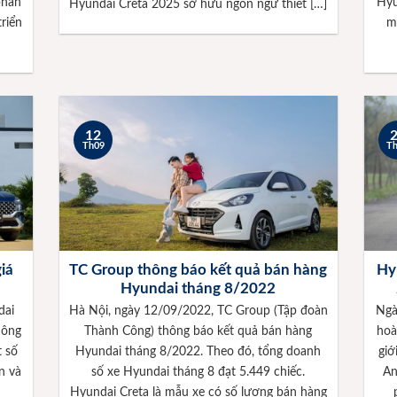
phân
Hyu
Hyundai Creta 2025 sở hữu ngôn ngữ thiết […]
riển
m
12
Th09
T
iá
TC Group thông báo kết quả bán hàng
Hy
Hyundai tháng 8/2022
dai
Hà Nội, ngày 12/09/2022, TC Group (Tập đoàn
Ngà
hông
Thành Công) thông báo kết quả bán hàng
hoà
t số
Hyundai tháng 8/2022. Theo đó, tổng doanh
giớ
n và
số xe Hyundai tháng 8 đạt 5.449 chiếc.
An
Hyundai Creta là mẫu xe có số lượng bán hàng