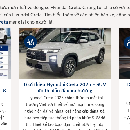
 tức mới nhất về dòng xe Hyundai Creta. Chúng tôi chia sẻ với b
 nghi của Hyundai Creta. Tìm hiểu thêm về các phiên bản xe, công
reta
mang lại cho người lái.
08
Th06
T
Giới thiệu Hyundai Creta 2025 – SUV
T
h &
đô thị dẫn đầu xu hướng
Hyundai Creta 2025 chính thức ra mắt thị
ng
Hà 
trường Việt với thiết kế mới mạnh mẽ, công
iệt
T
nghệ hiện đại và hàng loạt nâng cấp đáng giá,
iện
Hyu
hứa hẹn tiếp tục thống trị phân khúc SUV đô
g vận
thị. Thiết kế táo bạo, đậm chất SUV hiện đại