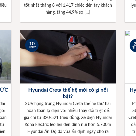
điều
tốt nhất tháng 8 với 1.417 chiếc đến tay khách
Hyu
hàng, tăng 44,9% so […]
10
Th02
T
HỨC
Hyundai Creta thế hệ mới có gì nổi
Hy
bật?
dai
SUV hạng trung Hyundai Creta thế hệ thứ hai
Ph
iới
hoàn toàn lộ diện với nhiều thay đổi triệt để,
S
toàn
giá chỉ từ 320-521 triệu đồng. Xe điện Hyundai
Cret
 từ
Kona Electric leo lên đến đỉnh núi hơn 5.700m
dẫ
iên
Hyundai Ấn Độ đã vừa ấn định ngày cho ra
t