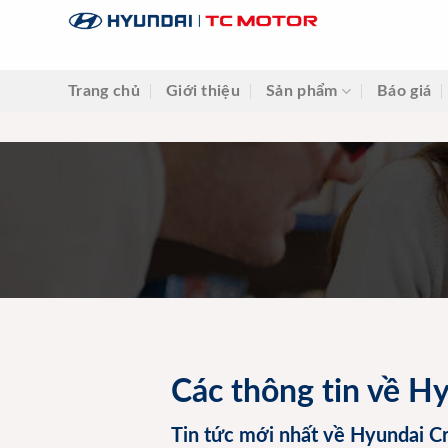
Skip
to
content
Trang chủ
Giới thiệu
Sản phẩm
Báo giá
Các thông tin về H
Tin tức mới nhất về Hyundai Cr