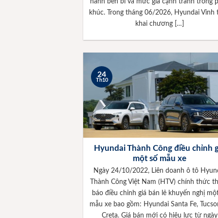
hành bền bỉ và mức giá cạnh tranh trong 
khúc. Trong tháng 06/2026, Hyundai Vinh t
khai chương […]
24
Th10
Hyundai Thành Công điều chỉnh g
một số mẫu xe
Ngày 24/10/2022, Liên doanh ô tô Hyun
Thành Công Việt Nam (HTV) chính thức t
báo điều chỉnh giá bán lẻ khuyến nghị mộ
mẫu xe bao gồm: Hyundai Santa Fe, Tucso
Creta. Giá bán mới có hiệu lực từ ngày