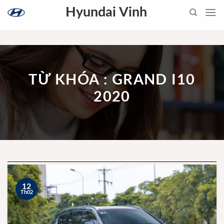
Skip
Hyundai Vinh
to
content
TỪ KHÓA : GRAND I10
2020
12
Th02