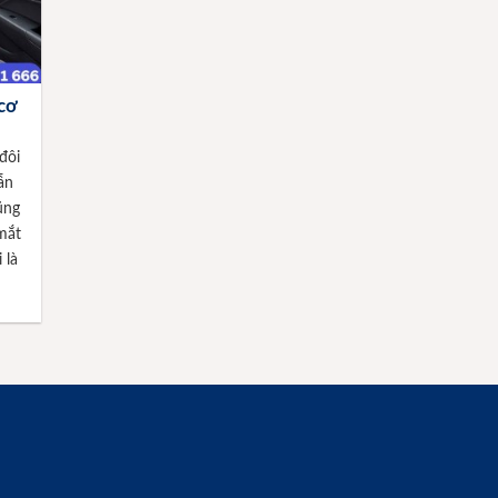
 cơ
đôi
ẫn
ũng
mắt
 là