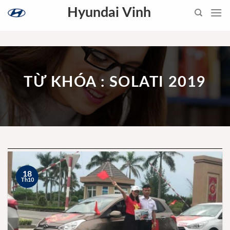
Skip
Hyundai Vinh
to
content
TỪ KHÓA : SOLATI 2019
18
Th10