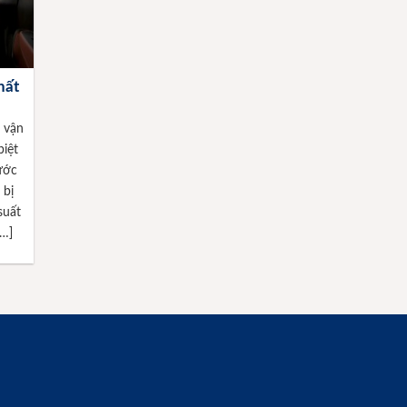
hất
 vận
biệt
rước
 bị
suất
[…]