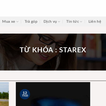
Mua xe
Trả góp
Dịch vụ
Tin tức
Liên hệ
TỪ KHÓA : STAREX
12
Th10