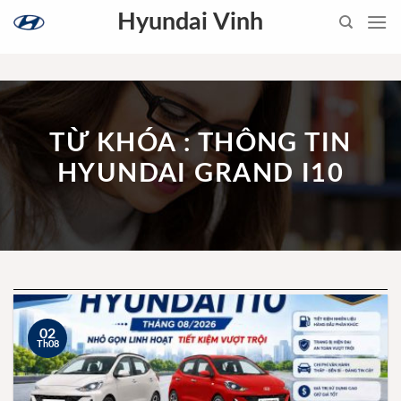
Skip
Hyundai Vinh
to
content
TỪ KHÓA : THÔNG TIN
HYUNDAI GRAND I10
02
Th08