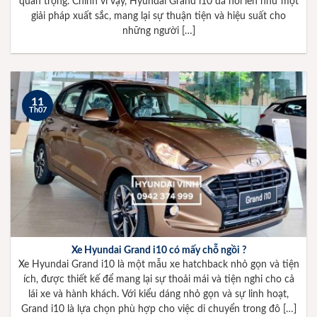
quan trọng. Chính vì vậy, Hyundai Grand i10 đã nổi lên như một
giải pháp xuất sắc, mang lại sự thuận tiện và hiệu suất cho
những người […]
11
Th07
Xe Hyundai Grand i10 có mấy chỗ ngồi ?
Xe Hyundai Grand i10 là một mẫu xe hatchback nhỏ gọn và tiện
ích, được thiết kế để mang lại sự thoải mái và tiện nghi cho cả
lái xe và hành khách. Với kiểu dáng nhỏ gọn và sự linh hoạt,
Grand i10 là lựa chọn phù hợp cho việc di chuyển trong đô […]