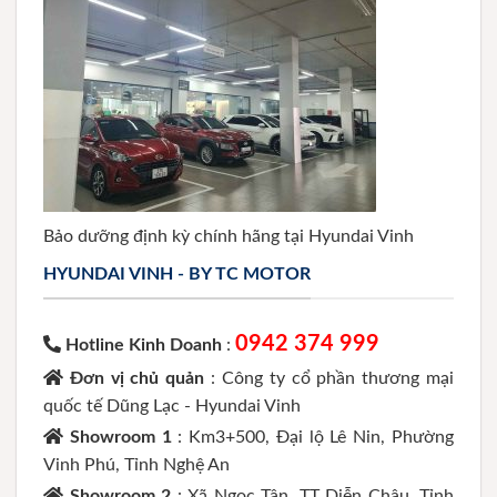
Bảo dưỡng định kỳ chính hãng tại Hyundai Vinh
HYUNDAI VINH - BY TC MOTOR
0942 374 999
Hotline Kinh Doanh
:
Đơn vị chủ quản
: Công ty cổ phần thương mại
quốc tế Dũng Lạc - Hyundai Vinh
Showroom 1
: Km3+500, Đại lộ Lê Nin, Phường
Vinh Phú, Tỉnh Nghệ An
Showroom 2
: Xã Ngọc Tân, TT Diễn Châu, Tỉnh