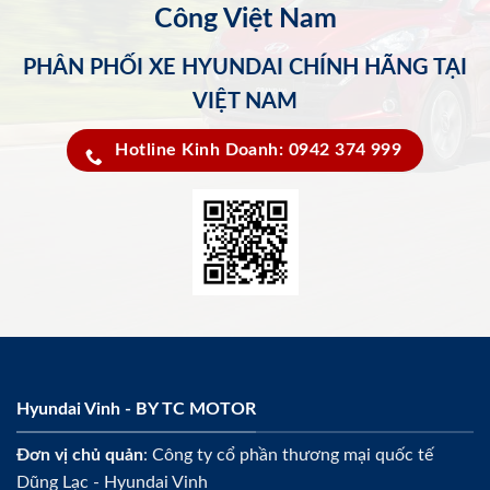
Công Việt Nam
PHÂN PHỐI XE HYUNDAI CHÍNH HÃNG TẠI
VIỆT NAM
Hotline Kinh Doanh: 0942 374 999
Hyundai Vinh - BY TC MOTOR
Đơn vị chủ quản
: Công ty cổ phần thương mại quốc tế
Dũng Lạc - Hyundai Vinh