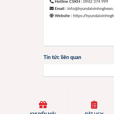
Hotline CSKH
: 0942 374 999
Email
: info@hyundaivinhnghean
Website
: https://hyundaivinhn
Tin tức liên quan