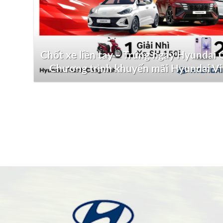
Chốt xe liền tay – Trúng ngay Hyundai G
Chương trình khuyến mãi Hyundai V