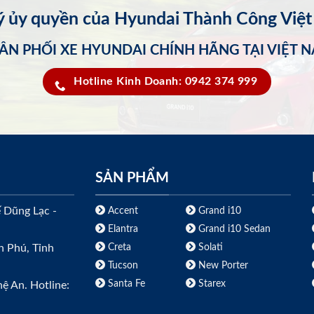
lý ủy quyền của Hyundai Thành Công Việ
ÂN PHỐI XE HYUNDAI CHÍNH HÃNG TẠI VIỆT 
Hotline Kinh Doanh: 0942 374 999
SẢN PHẨM
ế Dũng Lạc -
Accent
Grand i10
Elantra
Grand i10 Sedan
Creta
Solati
h Phú, Tỉnh
Tucson
New Porter
Santa Fe
Starex
ệ An. Hotline: