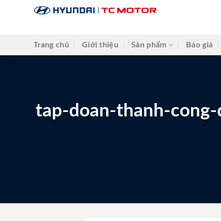
Skip
to
content
Trang chủ
Giới thiệu
Sản phẩm
Báo giá
tap-doan-thanh-cong-