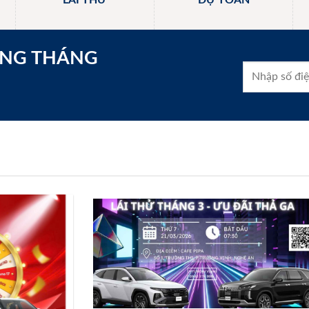
LÁI THỬ
DỰ TOÁN
ONG THÁNG