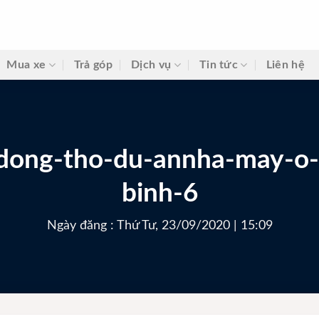
Mua xe
Trả góp
Dịch vụ
Tin tức
Liên hệ
dong-tho-du-annha-may-o-t
binh-6
Ngày đăng : Thứ Tư, 23/09/2020 | 15:09