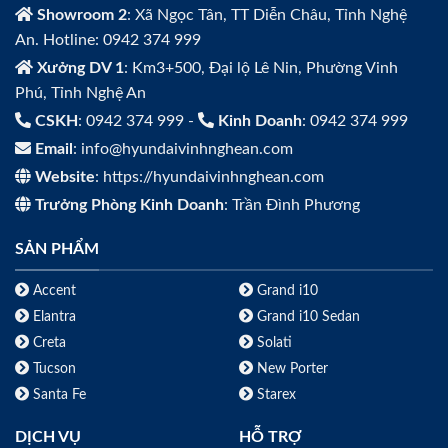
Showroom 2
: Xã Ngọc Tân, TT Diễn Châu, Tỉnh Nghệ
An. Hotline: 0942 374 999
Xưởng DV 1
: Km3+500, Đại lộ Lê Nin, Phường Vinh
Phú, Tỉnh Nghệ An
CSKH
: 0942 374 999 -
Kinh Doanh
: 0942 374 999
Email
: info@hyundaivinhnghean.com
Website
: https://hyundaivinhnghean.com
Trưởng Phòng Kinh Doanh
: Trần Đình Phương
SẢN PHẨM
Accent
Grand i10
Elantra
Grand i10 Sedan
Creta
Solati
Tucson
New Porter
Santa Fe
Starex
DỊCH VỤ
HỖ TRỢ