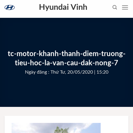
Skip
Hyundai Vinh
to
content
tc-motor-khanh-thanh-diem-truong-
tieu-hoc-la-van-cau-dak-nong-7
Ngày đăng : Thứ Tư, 20/05/2020 | 15:20