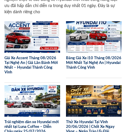
ưu đãi hấp dẫn chỉ diễn ra trong duy nhất 01 ngày. Đây là sự
kiện dành riêng cho
Giá Xe Accent Tháng 08/2026
Bảng Giá Xe i10 Tháng 08/2026
Tại Nghệ An | Giá Lăn Bánh Mới
Mới Nhất Tại Nghệ An | Hyundai
Nhất – Hyundai Thành Công
Thành Công Vinh
Vinh
Trải nghiệm dàn xe Hyundai mới
Thử Xe Hyundai Tại Vinh
nhất tại Luna Coffee – Diễn
20/06/2026 | Chốt Xe Ngay
Châu ngày 25/07/2026
Vàng – Ngập Tràn Ưu Đãi