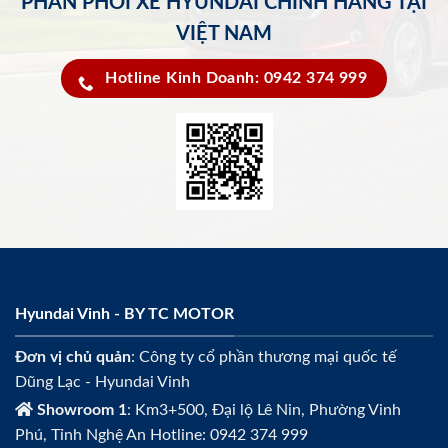
PHÂN PHỐI XE HYUNDAI CHÍNH HÃNG TẠI
VIỆT NAM
Hotline Kinh Doanh: 0942 374 999
Hyundai Vinh - BY TC MOTOR
Đơn vị chủ quản
: Công ty cổ phần thương mại quốc tế
Dũng Lạc - Hyundai Vinh
Showroom 1
: Km3+500, Đại lộ Lê Nin, Phường Vinh
Phú, Tỉnh Nghệ An Hotline: 0942 374 999