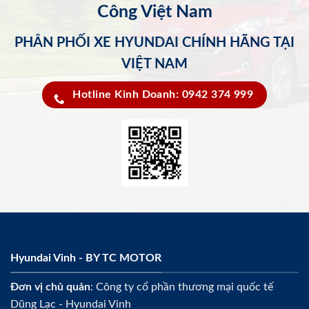
Công Việt Nam
PHÂN PHỐI XE HYUNDAI CHÍNH HÃNG TẠI
VIỆT NAM
Hotline Kinh Doanh: 0942 374 999
Hyundai Vinh - BY TC MOTOR
Đơn vị chủ quản
: Công ty cổ phần thương mại quốc tế
Dũng Lạc - Hyundai Vinh