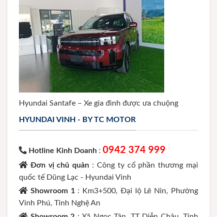
Hyundai Santafe – Xe gia đình được ưa chuộng
HYUNDAI VINH - BY TC MOTOR
0942 374 999
Hotline Kinh Doanh
:
Đơn vị chủ quản
: Công ty cổ phần thương mại
quốc tế Dũng Lạc - Hyundai Vinh
Showroom 1
: Km3+500, Đại lộ Lê Nin, Phường
Vinh Phú, Tỉnh Nghệ An
Showroom 2
: Xã Ngọc Tân, TT Diễn Châu, Tỉnh