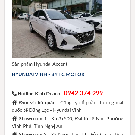
Sản phẩm Hyundai Accent
HYUNDAI VINH - BY TC MOTOR
0942 374 999
Hotline Kinh Doanh
:
Đơn vị chủ quản
: Công ty cổ phần thương mại
quốc tế Dũng Lạc - Hyundai Vinh
Showroom 1
: Km3+500, Đại lộ Lê Nin, Phường
Vinh Phú, Tỉnh Nghệ An
Showroom 2
: Xã Ngọc Tân, TT Diễn Châu, Tỉnh