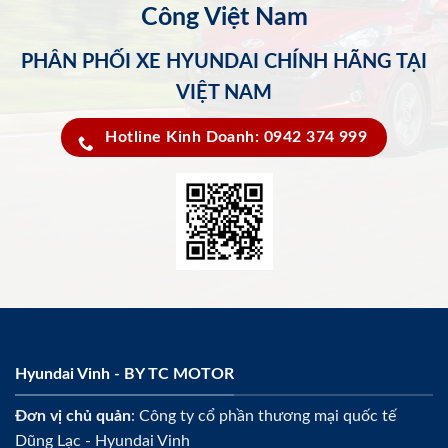
Công Việt Nam
PHÂN PHỐI XE HYUNDAI CHÍNH HÃNG TẠI
VIỆT NAM
Hotline Kinh Doanh: 0942 374 999
Hyundai Vinh - BY TC MOTOR
Đơn vị chủ quản
: Công ty cổ phần thương mại quốc tế
Dũng Lạc - Hyundai Vinh