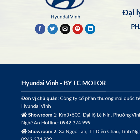
Đại 
Hyundai Vinh
PH
Hyundai Vinh - BY TC MOTOR
Đơn vị chủ quản
: Công ty cổ phần thương mại quốc t
Hyundai Vinh
Showroom 1
: Km3+500, Đại lộ Lê Nin, Phường Vin
Nghệ An Hotline: 0942 374 999
Showroom 2
: Xã Ngọc Tân, TT Diễn Châu, Tỉnh Ngh
0942 374 999