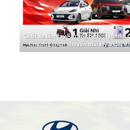
Chốt xe liền tay – Trúng ngay Hyundai G
Chương trình khuyến mãi Hyundai V