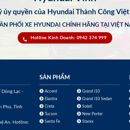
lý ủy quyền của Hyundai Thành Công Việ
ÂN PHỐI XE HYUNDAI CHÍNH HÃNG TẠI VIỆT 
Hotline Kinh Doanh: 0942 374 999
SẢN PHẨM
ế Dũng Lạc -
Accent
Grand i10
Elantra
Grand i10 Sedan
Creta
Solati
h Phú, Tỉnh
Tucson
New Porter
Santa Fe
Starex
ệ An. Hotline: