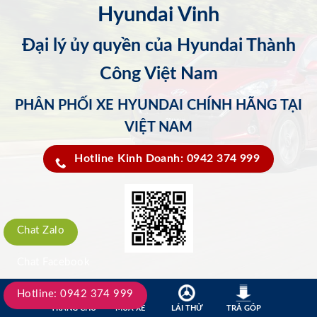
Hyundai Vinh
Đại lý ủy quyền của Hyundai Thành
Công Việt Nam
PHÂN PHỐI XE HYUNDAI CHÍNH HÃNG TẠI
VIỆT NAM
Hotline Kinh Doanh: 0942 374 999
Chat Zalo
Chat Facebook
Hotline: 0942 374 999
TRANG CHỦ
MUA XE
LÁI THỬ
TRẢ GÓP