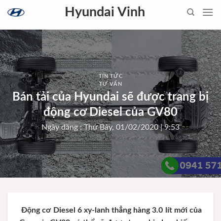
Skip
Hyundai Vinh
to
content
TIN TỨC
TƯ VẤN
Bán tải của Hyundai sẽ được trang bị
động cơ Diesel của GV80
Ngày đăng : Thứ Bảy, 01/02/2020 | 9:53
Động cơ Diesel 6 xy-lanh thẳng hàng 3.0 lít mới của