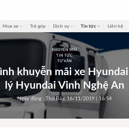
Mua xe
Trả góp
Dịch vụ
Tin tức
Liên hệ
KHUYẾN MÃI
TIN TỨC
TƯ VẤN
ình khuyễn mãi xe Hyundai
lý Hyundai Vinh Nghệ An
Ngày đăng : Thứ Bảy, 16/11/2019 | 16:54