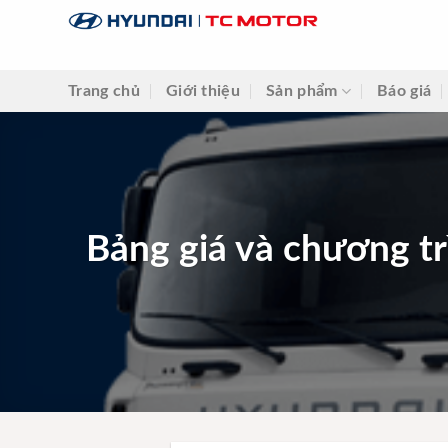
Skip
to
content
Trang chủ
Giới thiệu
Sản phẩm
Báo giá
Bảng giá và chương tr