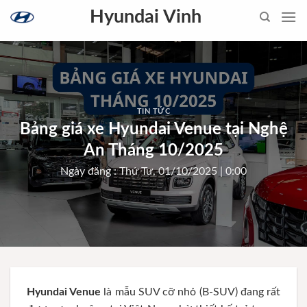
Skip
Hyundai Vinh
to
content
TIN TỨC
Bảng giá xe Hyundai Venue tại Nghệ
An Tháng 10/2025
Ngày đăng : Thứ Tư, 01/10/2025 | 0:00
Hyundai Venue
là mẫu SUV cỡ nhỏ (B-SUV) đang rất