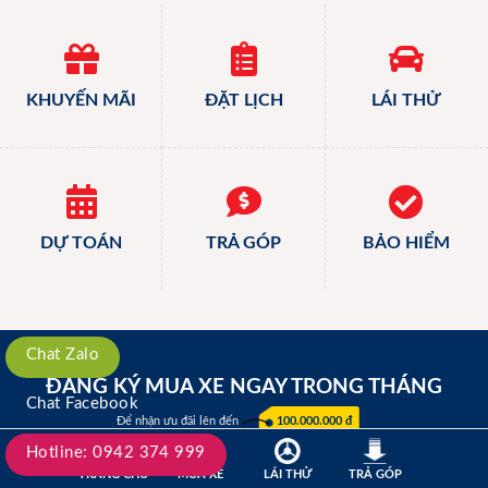
KHUYẾN MÃI
ĐẶT LỊCH
LÁI THỬ
DỰ TOÁN
TRẢ GÓP
BẢO HIỂM
Chat Zalo
ĐĂNG KÝ MUA XE NGAY TRONG THÁNG
Chat Facebook
Để nhận ưu đãi lên đến
100.000.000 đ
Hotline: 0942 374 999
TRANG CHỦ
MUA XE
LÁI THỬ
TRẢ GÓP