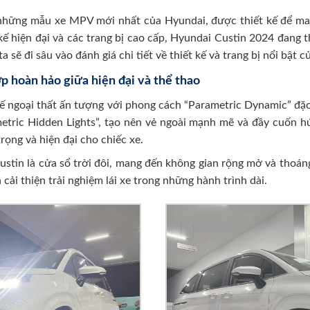
những mẫu xe MPV mới nhất của Hyundai, được thiết kế để mang 
t kế hiện đại và các trang bị cao cấp, Hyundai Custin 2024 đang 
ta sẽ đi sâu vào đánh giá chi tiết về thiết kế và trang bị nổi bật
ợp hoàn hảo giữa hiện đại và thể thao
kế ngoại thất ấn tượng với phong cách “Parametric Dynamic” đặ
etric Hidden Lights”, tạo nên vẻ ngoài mạnh mẽ và đầy cuốn h
ọng và hiện đại cho chiếc xe.
tin là cửa sổ trời đôi, mang đến không gian rộng mở và thoán
ải thiện trải nghiệm lái xe trong những hành trình dài.