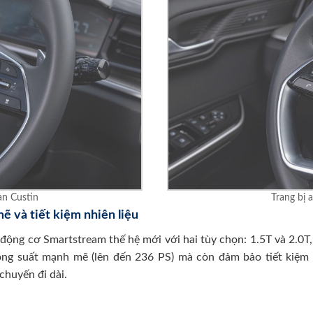
àn Custin
Trang bị 
ẽ và tiết kiệm nhiên liệu
động cơ Smartstream thế hệ mới với hai tùy chọn: 1.5T và 2.0T,
ng suất mạnh mẽ (lên đến 236 PS) mà còn đảm bảo tiết kiệm n
chuyến đi dài.