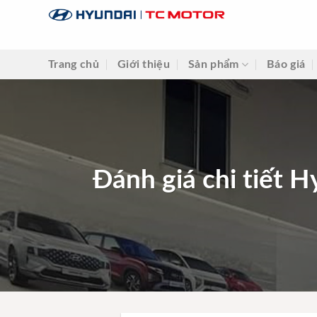
Skip
to
content
Trang chủ
Giới thiệu
Sản phẩm
Báo giá
Đánh giá chi tiết H