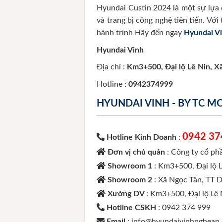
Hyundai Custin 2024 là một sự lựa 
và trang bị công nghệ tiên tiến. Vớ
hành trình Hãy đến ngay
Hyundai V
Hyundai Vinh
Địa chỉ :
Km3+500, Đại lộ Lê Nin, X
Hotline :
0942374999
HYUNDAI VINH - BY TC 
0942 37
Hotline Kinh Doanh
:
Đơn vị chủ quản
: Công ty cổ p
Showroom 1
: Km3+500, Đại lộ 
Showroom 2
: Xã Ngọc Tân, TT 
Xưởng DV
: Km3+500, Đại lộ Lê
Hotline CSKH
: 0942 374 999
Email
: info@hyundaivinhnghean