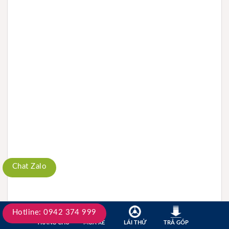
Chat Zalo
Chat Facebook
Hotline: 0942 374 999
TRANG CHỦ
MUA XE
LÁI THỬ
TRẢ GÓP