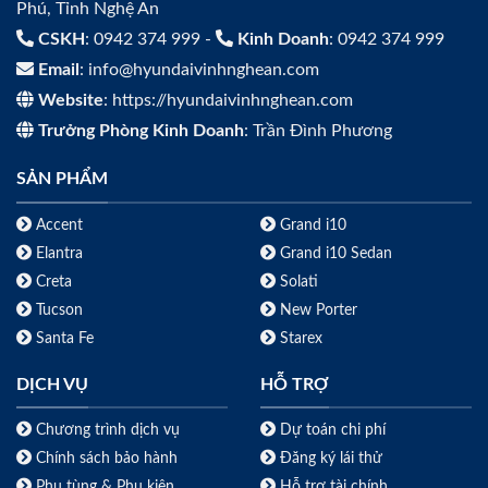
Phú, Tỉnh Nghệ An
CSKH
: 0942 374 999 -
Kinh Doanh
: 0942 374 999
Email
: info@hyundaivinhnghean.com
Website
: https://hyundaivinhnghean.com
Trưởng Phòng Kinh Doanh
: Trần Đình Phương
SẢN PHẨM
Accent
Grand i10
Elantra
Grand i10 Sedan
Creta
Solati
Tucson
New Porter
Santa Fe
Starex
DỊCH VỤ
HỖ TRỢ
Chương trình dịch vụ
Dự toán chi phí
Chính sách bảo hành
Đăng ký lái thử
Phụ tùng & Phụ kiện
Hỗ trợ tài chính