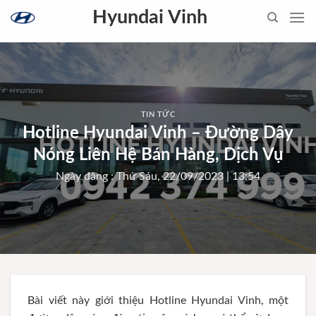
Skip
Hyundai Vinh
to
content
TIN TỨC
Hotline Hyundai Vinh – Đường Dây
Nóng Liên Hệ Bán Hàng, Dịch Vụ
Ngày đăng : Thứ Sáu, 22/09/2023 | 13:54
Bài viết này giới thiệu Hotline Hyundai Vinh, một