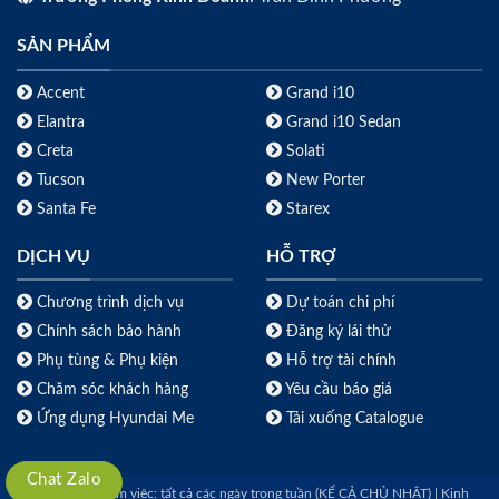
SẢN PHẨM
Accent
Grand i10
Elantra
Grand i10 Sedan
Creta
Solati
Tucson
New Porter
Santa Fe
Starex
DỊCH VỤ
HỖ TRỢ
Chương trình dịch vụ
Dự toán chi phí
Chính sách bảo hành
Đăng ký lái thử
Phụ tùng & Phụ kiện
Hỗ trợ tài chính
Chăm sóc khách hàng
Yêu cầu báo giá
Ứng dụng Hyundai Me
Tải xuống Catalogue
Chat Zalo
Thời gian làm việc: tất cả các ngày trong tuần (KỂ CẢ CHỦ NHẬT) | Kinh