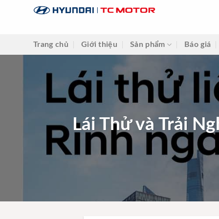
Skip
to
content
Trang chủ
Giới thiệu
Sản phẩm
Báo giá
Lái Thử và Trải 